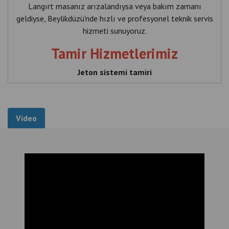
Langırt masanız arızalandıysa veya bakım zamanı
geldiyse, Beylikdüzü'nde hızlı ve profesyonel teknik servis
hizmeti sunuyoruz.
Tamir Hizmetlerimiz
Jeton sistemi tamiri
Kol değişimi
Oyuncu figürü değişimi
Video
Rulman değişimi
Gol sayacı tamiri
Saha yenileme
Komple revizyon
Periyodik bakım