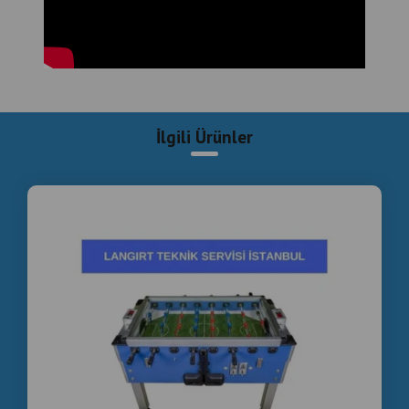
İşletmenizin cihazı uzun süre hizmet dışı kalmadan
çözüm üretmeye odaklanıyoruz.
Jeton sistemi tamiri , Kol değişimi , Oyuncu figürü
değişimi , Rulman değişimi , Gol sayacı tamiri , Saha
yenileme , Komple revizyon , Periyodik bakım ,
İlgili Ürünler
Beylikdüzü langırt tamiri, langırt servisi Beylikdüzü,
jetonlu langırt tamiri, langırt bakım servisi, langırt
ustası Beylikdüzü.