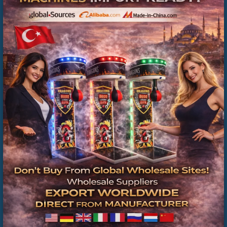
#LangırtTamirBakım
#LangırtTeknikServis
#LangırtMontaj
#LangırtServisİstanbul
İstanbul Avrupa Yakası Langırt Tamiri |
Profesyonel Langırt Teknik Servisi