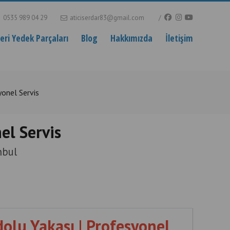
0535 989 04 29
aticiserdar83@gmail.com
ri Yedek Parçaları
Blog
Hakkımızda
İletişim
yonel Servis
el Servis
nbul
olu Yakası | Profesyonel