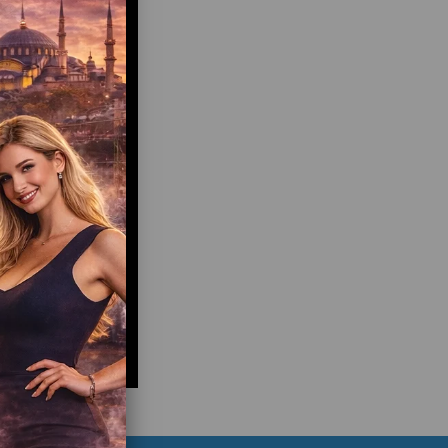
ek parça desteği
li bakım hizmeti
535 989 04 29
537 718 07 47
Langırt Kiralama , Satılık Langırt Masaları , Jetonlu
ek Parçaları, İşletmelere Langırt Kurulumu