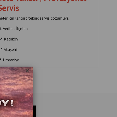
Servis
ler için langırt teknik servis çözümleri.
 Verilen İlçeler:
📍 Kadıköy
📍 Ataşehir
 Ümraniye
×
📍 Kartal
📍 Pendik
📍 Maltepe
📍 Tuzla
nde teknik servis