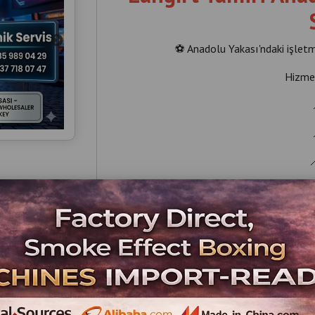
⚽ Anadolu Yakası'ndaki işletme
Hizmet

✔ Yeri