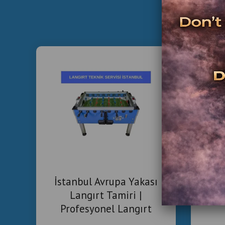
B
Ta
İstanbul Avrupa Yakası
Tek
Langırt Tamiri |
Profesyonel Langırt
Teknik Servisi