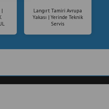
 |
Langırt Tamiri Avrupa
K
Yakası | Yerinde Teknik
UL
Servis
TEK