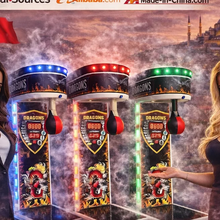
✔ Yed
✔ Düzen
📞 0
📞 0
Langırt Tamiri , Langırt Teknik Servisi , 
Langırt Sistemleri , Langırt Yed