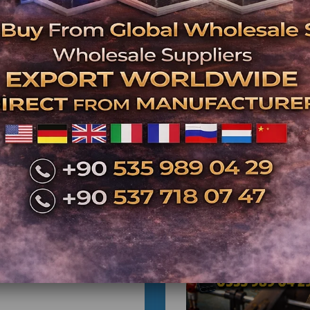
İlgili Ürünler
eylikdüzü Langırt
miri | Profesyonel
nik Servis ve Yedek
Parça