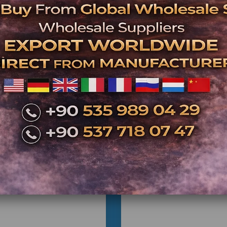
Garantili iki
Profesyonel 
Bar ve kafe işletme
Türkiye gene
su
Barlar İçin Eğlenc
ci El Langırt Masası
İkinci El Langırt M
| Servis Bakımlı,
Langırt masası, bar müşterilerinin eğlenme
Servis Bakımlı Gara
önemli bir oyun ekipmanıdır. Doğru model seç
vizyonlu ve Ticari
memnuniyetini artıran ve eğlence k
Kullanıma Hazır
Modeller
ATC Oyun Makineleri garantili ikinci 
ekonomik ve güven
Bar , Müşterileri , Langırt , Oynarken , Eğle
Langırt Masası İstanbul