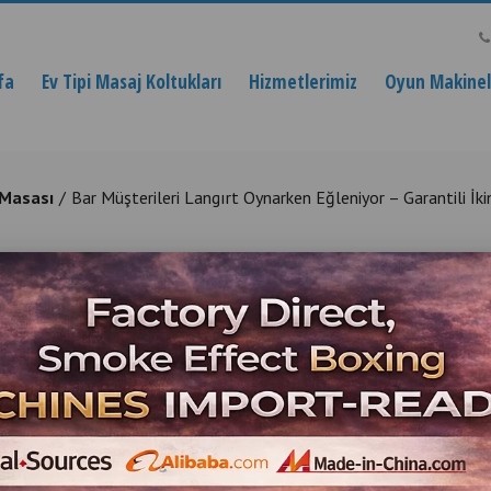
fa
Ev Tipi Masaj Koltukları
Hizmetlerimiz
Oyun Makinele
 Masası
Bar Müşterileri Langırt Oynarken Eğleniyor – Garantili İki
Oynarken Eğleniyor – Garantili İ
l Langırt Masası İstanbul - Langırt Masası Tamiri
Ürün Açıklaması
Bar Müşterileri Lan