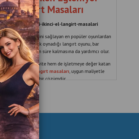
i El Langırt Masaları
leniyor-garantili-ikinci-el-langirt-masalari
yifli vakit geçirmesini sağlayan en popüler oyunlardan
arının rekabet ederek oynadığı langırt oyunu, bar
 mekânda daha uzun süre kalmasına da yardımcı olur.
em eğlenceli bir aktivite hem de işletmeye değer katan
el
profesyonel langırt masaları
, uygun maliyetle
andırmak için ideal bir çözümdür.
Makineleri Farkı
masası satışında sunduğu profesyonel teknik servis ve
Satışa sunulan langırt masaları bakım ve kontrol
tmelerin kullanımına hazır hale getirilir.
n Makineleri ile: