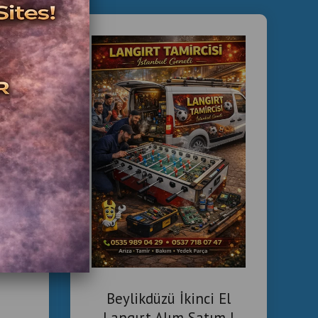
nci el langırt masaları
teknik servis kontrolü
lerine uygun ticari modeller
linde satış ve destek
nulmaktadır.
eli ve Karlı Bir Yatırım
asası
sini sağlayan ve mekânın sosyal ortamını güçlendiren
ntili
ildiğinde langırt masası, bar işletmeleri için
müşteri
onseptini güçlendiren bir yatırım
haline gelir.
el langırt masaları
,
bar ve eğlence mekânları için
ilir bir tercih sunmaktadır.
niyor , Garantili İkinci El Langırt Masaları , İkinci El
Beylikdüzü İkinci El
 , Langırt Masası Tamiri İstanbul
Langırt Alım Satım |