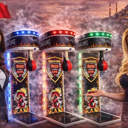
Garantili İkinc
bar-musterileri-langirt-oynarken-eg
Bar ve eğlence mekânlarında müşterilerin ke
biri
langırt
tır. Özellikle arkadaş grupl
atmosferine eğlence katarken müşterilerin
Birçok bar işletmesi için
langırt masası
, h
bir ekipmandır. Özellikle
garantili ikinci 
barlara oyun alanı kaz
ATC Oyun 
ATC Oyun Makineleri
, ikinci el langırt 
kalite kontrol avantajıyla öne çıkar. 
süreçlerinden geçirilerek işle
İlgili Ürünler
ATC Oyu