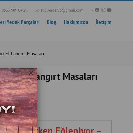
0535 989 04 29
aticiserdar83@gmail.com
ri Yedek Parçaları
Blog
Hakkımızda
İletişim
nci El Langırt Masaları
×
kinci El Langırt Masaları
 İstanbul
gırt Oynarken Eğleniyor –