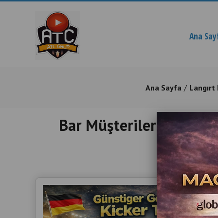
Ana Say
Ana Sayfa
Langırt
Bar Müşterileri Langırt 
İkinci E