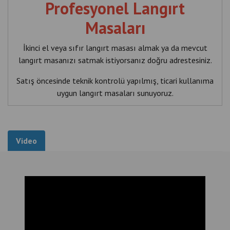
Profesyonel Langırt
Masaları
İkinci el veya sıfır langırt masası almak ya da mevcut
langırt masanızı satmak istiyorsanız doğru adrestesiniz.
Satış öncesinde teknik kontrolü yapılmış, ticari kullanıma
uygun langırt masaları sunuyoruz.
Hizmetlerimiz
İkinci el langırt satışı
Video
Langırt alımı
Takas imkânı (uygunsa)
Teknik servis kontrolü
Kurulum desteği