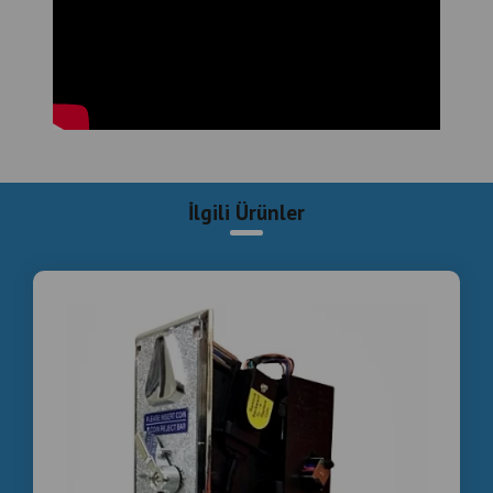
Yedek parça temini
SEO Anahtar Kelimeleri
Beylikdüzü ikinci el langırt, Beylikdüzü satılık langırt,
langırt alım satım, jetonlu langırt satışı, ticari langırt
masası.
İlgili Ürünler