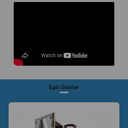
Oyun salonları
Okul kantinleri
AVM içi eğlence alanları
Ev kullanımı veya hediye amaçlı
- Opsiyonel Hizmetler
Jetonlu sistem kurulumu
Ayak & kol değişimi
Yerinde kurulum ve montaj
ikinci el langırt masası istanbul
İlgili Ürünler
temiz langırt masası 2. el
ucuz langırt masası fiyatları
langırt masası garantili satılık
oyun salonu langırt masası alım