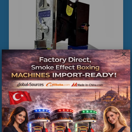
istanbul langırt masası satışı
jetonlu langırt masası ikinci el
langırt teknik servis istanbul
en uygun langırt masası
bakımlı langırt masaları
×
#LangırtMasası
#İkinciElLangırt
#UygunFiyatLangırt
#LangırtSatışı
#JetonluLangırt
Para Jeton Kanalı Fiyatları
#Langırtİstanbul
#LangırtTamir
#LangırtKurulumu