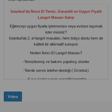
İstanbul'da İkinci El Temiz, Garantili ve Uygun Fiyatlı
Langırt Masası Satışı
Eğlenceyi uygun fiyatla işletmenize veya evinize taşımak
ister misiniz?
İstanbul'da 2. el langırt masaları, hem bütçe dostu hem de
kaliteli bir alternatif sunuyor.
Neden İkinci El Langırt Masası?
-Temizlenmiş ve bakımı yapılmış ürünler
-Teknik servis telefon desteği ( Ücretsiz)
- 6 aya kadar servis garantili langırtlar
-Sıfır fiyatının yarısına oyun keyfi
Video
Kimler İçin Uygun?
Cafe & restoranlar