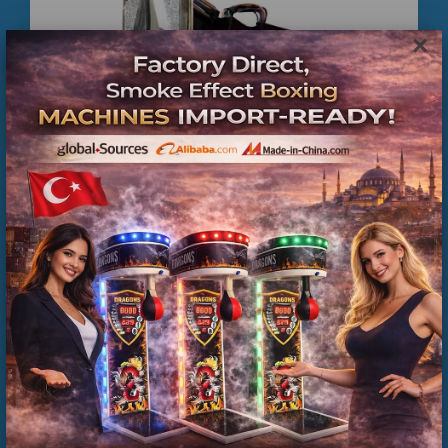
💰
LANGIRT MAKİNESİ NEDEN KAZANDIRIR?
×
Langırt makineleri:
✔️
İşletmeye müşteri çeker
✔️
Sosyal alan oluşturur
✔️
Eğlenceyi kazanca dönüştürür
✔️
Cafe ve kantinlerde yoğun ilgi görür
Özellikle:
☕
Cafeler
🎓
Üniversite kantinleri
🎮
Oyun salonları
🏢
Sosyal tesisler
için yüksek müşteri etkileşimi sağlar.
Para Jeton Kanalı Fiyatları
🔧
PROFESYONEL TEKNİK SERVİS DESTEĞİ
⚽
Langırt kol tamiri
⚽
Skor sistemi bakımı