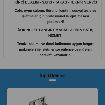
İKİNCİ EL ALIM • SATIŞ • TAKAS • TEKNİK SERVİS
Cafe, oyun salonu, öğrenci kantini, sosyal tesis ve
işletmeler için profesyonel langırt masası
çözümleri!
🚀
İKİNCİ EL LANGIRT MASASI ALIM & SATIŞ
HİZMETİ
Temiz, bakımlı ve ticari kullanıma uygun langırt
makineleri ile işletmenize eğlence ve müşteri
hareketi kazandırın.
🔥
LANGIRT MASASI ALIM SATIM HİZMETLERİ
✅
İkinci el langırt masası satışı
İlgili Ürünler
✅
Ticari langırt makineleri
✅
Langırt masası alımı
✅
Takas imkanı
✅
Cafe & işletmelere özel çözümler
✅
Teknik servis destekli sistemler