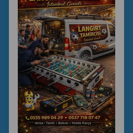
Bu işletmelerde langırt masası müşterilerin daha uzun süre
vakit geçirmesini sağlar.
Profesyonel Langırt Masası Satışı
Kafe veya oyun salonu için
langırt masası modelleri ve
fiyatları
hakkında bilgi almak isteyen işletmeler için
profesyonel çözümler sunulmaktadır.
Bakımlı ve teknik servis kontrolünden geçmiş langırt
masaları işletmeler için güvenilir bir yatırım sağlar.
📞
+90 535 989 04 29
📞
+90 537 718 07 47
langırt masası
langırt masası fiyatları