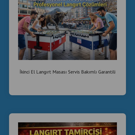
gövde yapısının dayanıklı olması
teknik servis desteğinin bulunması
Teknik servis kontrolünden geçmiş langırt masaları
daha uzun ömürlü olur.
Langırt Masası Hangi İşletmeler İçin Uygundur?
Langırt masaları özellikle şu işletmeler için ideal bir eğlence
İkinci El Langırt Masası Servis Bakımlı Garantili
ekipmanıdır:
kafeler
barlar
oyun salonları
bowling salonları
eğlence merkezleri