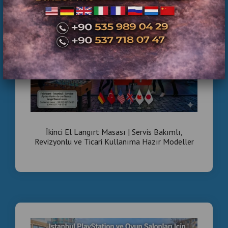
Langırt Masası Fiyatları
Langırt masası fiyatları şu faktörlere göre değişebilir:
model ve kalite
para mekanizması sistemi
yeni veya ikinci el olması
teknik servis durumu
Özellikle
ikinci el profesyonel langırt masaları
, uygun
İkinci El Langırt Masası | Servis Bakımlı,
fiyatlı ve ekonomik bir seçenek olduğu için işletmeler
Revizyonlu ve Ticari Kullanıma Hazır Modeller
tarafından sık tercih edilmektedir.
Langırt Masası Satın Alırken Nelere Dikkat Edilmeli?
Bir langırt masası satın almadan önce şu kriterler
önemlidir:
oyun sahasının düzgün olması
rod sisteminin sağlam olması