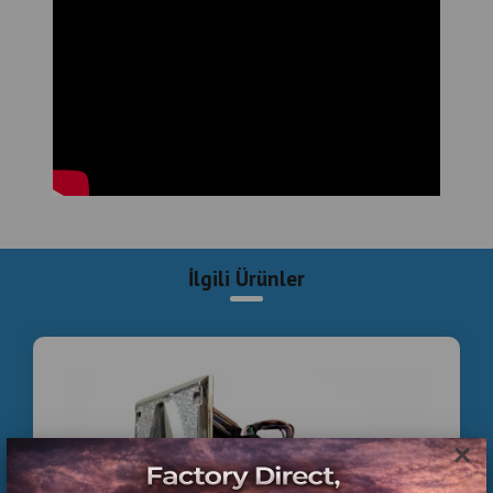
hem de işletmenin atmosferini güçlendirir.
Profesyonel Langırt Masası Nedir?
Profesyonel langırt masaları ticari kullanım için üretilmiş
dayanıklı oyun makineleridir. Bu masalar yoğun kullanım
için tasarlanmıştır ve genellikle şu özelliklere sahiptir:
✔
sağlam gövde yapısı
✔
dayanıklı rod sistemi
✔
kaliteli oyun zemini
İlgili Ürünler
✔
para mekanizması sistemi
Bu özellikler sayesinde langırt masaları
kafeler, barlar ve
oyun salonlarında uzun süre sorunsuz kullanılabilir.
Langırt Masası Modelleri
×
Langırt masaları kullanım amacına göre farklı modellerde
üretilmektedir.