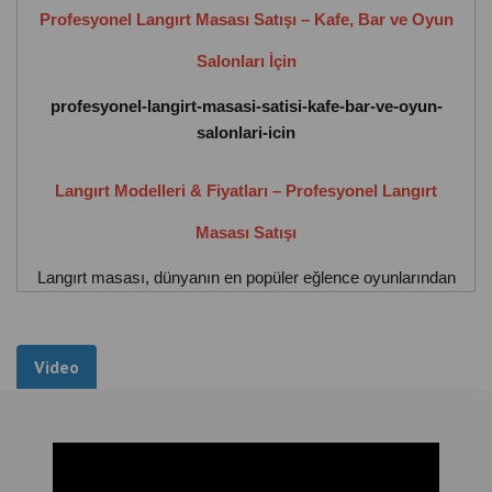
Profesyonel Langırt Masası Satışı – Kafe, Bar ve Oyun
Salonları İçin
profesyonel-langirt-masasi-satisi-kafe-bar-ve-oyun-
salonlari-icin
Langırt Modelleri & Fiyatları – Profesyonel Langırt
Masası Satışı
Langırt masası, dünyanın en popüler eğlence oyunlarından
biridir. Özellikle kafe, bar ve oyun salonlarında müşterilerin
eğlenmesini sağlayan bu oyun, işletmeler için aynı
zamanda
ek gelir sağlayan bir yatırım
olarak
Video
görülmektedir.
Bugün birçok işletme sahibi
profesyonel langırt masası
modelleri ve fiyatları
hakkında araştırma yapmaktadır.
Doğru seçilmiş bir langırt masası hem müşterileri eğlendirir