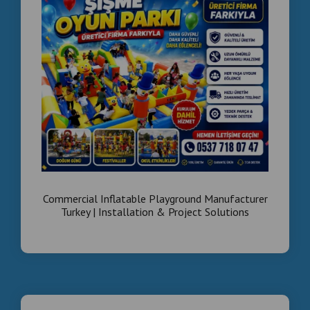
🌍 Avrupa, Balkanlar, Orta Doğu ve Afrika'ya ihracat.
📞 0537 718 07 47
Şişme Oyun Alanı, Ticari Şişme Park, Şişme Tema
Parkı, Zıplama Evi, Şişme Engel Parkuru , Inflatable
Playground, Commercial Inflatable Park, Inflatable
Theme Park, Bounce House, Inflatable Obstacle
Course
Commercial Inflatable Playground Manufacturer
Turkey | Installation & Project Solutions