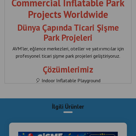
Commercial Inflatable Park
Projects Worldwide
Dünya Çapında Ticari Şişme
Park Projeleri
AVM'ler, eğlence merkezleri, oteller ve yatırımcılar için
profesyonel ticari şişme park projeleri geliştiriyoruz.
Çözümlerimiz
🎈 Indoor Inflatable Playground
🎈 Outdoor Inflatable Park
🎈 Family Entertainment Centers
İlgili Ürünler
🎈 Adventure Parks
🎈 Theme Parks