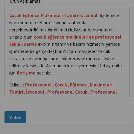
Ürün Açıklaması
Çocuk Eğlence Makineleri Tamiri İstanbul
ilçelerinde
işletmelere özel profesyonel anlamda
gerçekleştirdiğimiz bir hizmettir. Bizzat işletmelerde
arızalı olan
çocuk eğlence makinelerine profesyonel
teknik servis
ekibimiz tamir ve bakım hizmetini yerinde
işletmelerde gerçekleştirir. Arızalı makineler teknik
servisimize getirilip tamir edilerek işletmelere teslim
edilmez kesinlikle. Aramadan karar vermeyin. Detaylı bilgi
için
iletişime
geçiniz.
Etiket :
Profesyonel , Çocuk , Eğlence , Makineleri ,
Tamiri , İstanbul , Profesyonel Çocuk , Profesyonel
Çocuk Eğlence , Profesyonel Çocuk Eğlence Makineleri
, Profesyonel Çocuk Eğlence Makineleri Tamiri ,
Profesyonel Çocuk Eğlence Makineleri Tamiri
Video
İstanbul