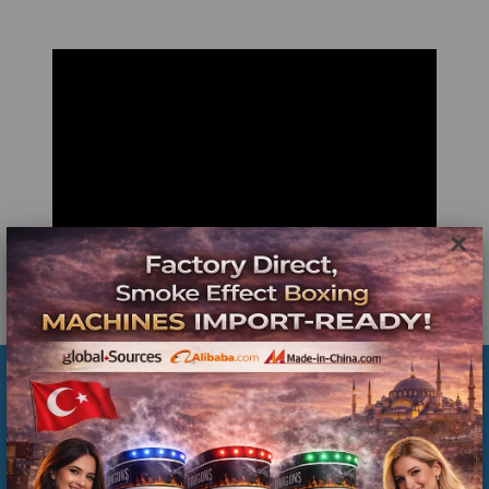
Yatırımcılar
AVM & Çarşı işletmeleri
Tatil köyleri ve oteller
Belediye sosyal tesisleri
Üniversite kantinleri ve yurtlar
Girişimciler
×
&
Hizmet İçeriği
-
Tüm süreç bizim tarafımızdan hazırlanır:
Jetonlu & biletli oyun makineleri kurulumu
İlgili Ürünler
VR & Simülasyon sistemleri
Air hockey, langırt, boks makinesi, yarış simülasyonları
Teslim sonrası işletme danışmanlığı
&
Neden Anahtar Teslim Oyun Alanı?