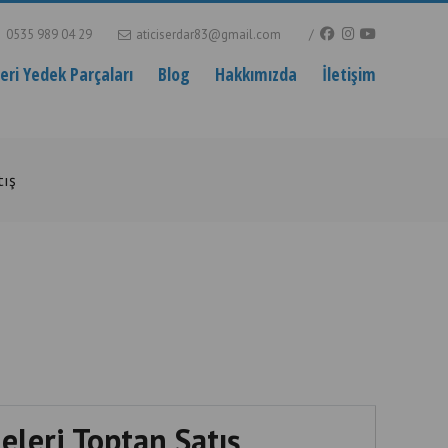
0535 989 04 29
aticiserdar83@gmail.com
ri Yedek Parçaları
Blog
Hakkımızda
İletişim
tış
eleri Toptan Satış