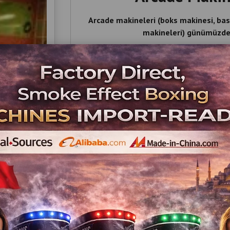
Arcade makineleri (boks makinesi, bask
makineleri) günümüzde 
Cafe 
Eğlenc
Tatillerde
Gençli
çok ciddi müşteri çekmektedir. Özellikl
işletme sahiplerine düşü
Toptan Arcade Ma
Düşük Maliyet – Yüksek Kar: Toplu al
Çeşitli Oyunlar: Basketbol, boks, araba 