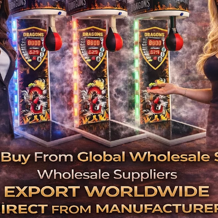
Yatırımcıya Kolay Geri Dönüş: Oyun mak
Hazır Paket Çözümler: Anahtar teslim
kadar d
Hedef Kit
Oyun salonu kur
Cafe, restora
Otel sahipleri 
Spor salonlar
Franchise eğl