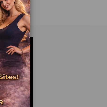
katar.
ineleri ortalama 6–12 ayda kendini amorti eder.
 oyun salonu kurulumu ile kurulumdan işletmeye
estek alınabilir.
le: Kimler Almalı?
mak isteyen yatırımcılar
n ve AVM işletmecileri
(özellikle tatil köyleri)
ı ve gençlik merkezleri
ence merkezi zincirleri