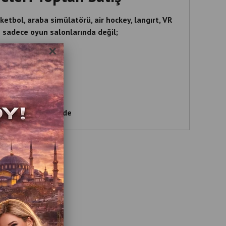
etbol, araba simülatörü, air hockey, langırt, VR
sadece oyun salonlarında değil;
×
AVM’lerde
& restoranlarda
e merkezlerinde
 kullanılan otellerde
k merkezlerinde
e jetonlu veya kartlı sistemle çalışan makineler,
k maliyetle yüksek kazanç sağlar.
kinesi Almanın Avantajları
ımlarda adet başı maliyet ciddi şekilde düşer.
yarışı, atari, VR makineleri → İşletmeye çeşitlilik