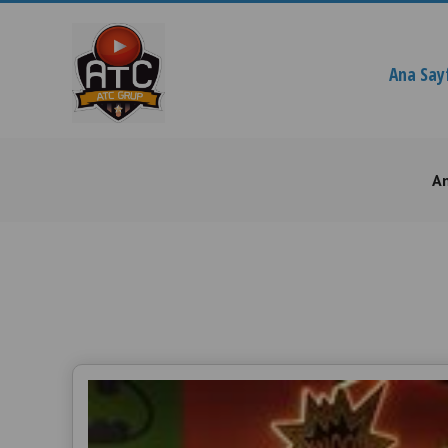
Ana Say
A