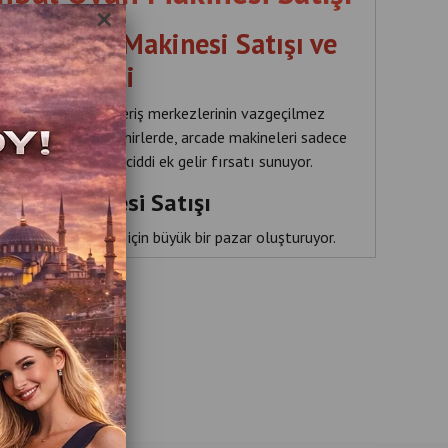
×
ul | Oyun Makinesi Satışı ve
um Hizmeti
rinin hem de alışveriş merkezlerinin vazgeçilmez
stanbul gibi büyük şehirlerde, arcade makineleri sadece
ederek işletmelere ciddi ek gelir fırsatı sunuyor.
rcade Makinesi Satışı
ı, oyun makineleri için büyük bir pazar oluşturuyor.
AVM’ler
un salonları
 & restoranlar
Oteller
or salonları