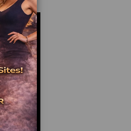
lik merkezleri
ile müşterilerine ekstra eğlence imkânı sağlıyor.
cade Makinesi?
lı sistem ile işletmeye düzenli kazanç sağlar.
gençler için cazip bir eğlence seçeneği sunar.
çin tasarlanmış arcade makineleri uzun yıllar sorunsuz
çalışır.
bul’da kolay ulaşılabilir servis avantajı vardır.
ade Makinesi Çeşitleri
 gençler arasında en popüler olan)