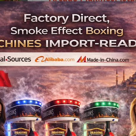
Arcade Makinesi İstanb
Kurul
Oyun makineleri, hem eğlence merkezle
unsurlarından biri haline geldi. Özellikle İ
çocuklara değil, yetişkinlere de hitap 
İstanbul’da A
İstanbul’un yoğun nüfusu ve turistik yapıs
Oy
Cafe
Sp