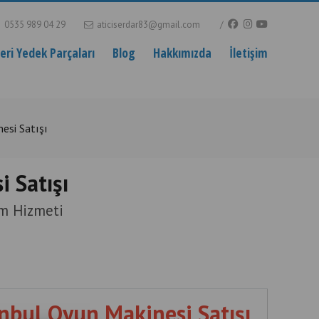
0535 989 04 29
aticiserdar83@gmail.com
ri Yedek Parçaları
Blog
Hakkımızda
İletişim
esi Satışı
 Satışı
um Hizmeti
nbul Oyun Makinesi Satışı