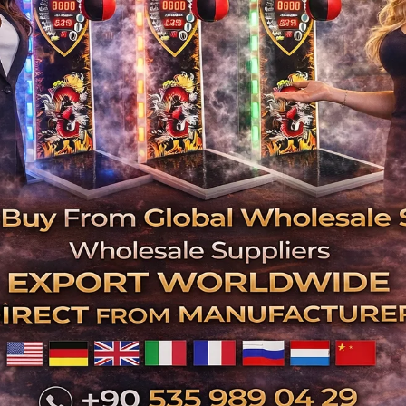
Genç
gibi pek çok işletme, arcade makinesi 
Neden Ar
Ek Gelir Fırsatı: Jetonlu veya kart
Müşteri Çekimi: Çocuklu aileler ve 
Dayanıklı ve Uzun Ömürlü: Ticari kullanım i
Kurulum & Teknik Servis Desteği: İstan
Popüler Arc
Boks Makinesi (özellikle