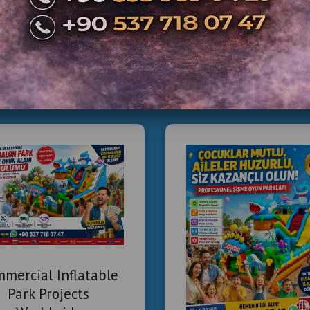
Basket
Air
Simülasy
İlgili Ürünler
Retro Vi
İstanbul’da Arca
Arcade makineleri satın 
Güvenilir
Teknik ser
İkinci el ürünlerde bakım
Oyun çeşitliliği işletmen
mercial Inflatable
Arcade Makinesi İstanbul, Oyun Makines
Park Projects
Makineleri, Eğlence Merkezi Kurulumu,