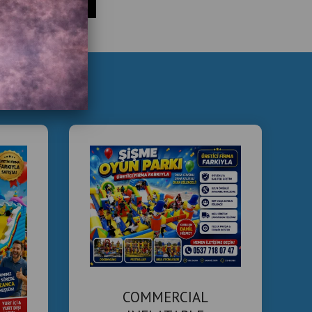
bol Atış Makinesi
 Hockey Masası
on Yarış Makineleri
deo Oyun Makineleri
de Makinesi Nereden Alınır?
alırken dikkat etmeniz gerekenler:
 satıcıdan alınmalı.
vis garantisi olmalı.
 yapılmış olmasına dikkat edilmeli.
izin müşteri kitlesine uygun olmalı.
i Satışı, Jetonlu Oyun Makinesi, İstanbul Arcade
COMMERCIAL
 Oyun Salonu Ekipmanları, Boks Makinesi Satışı,