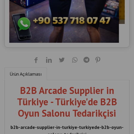
Ürün Açıklaması
B2B Arcade Supplier in
Türkiye - Türkiye'de B2B
Oyun Salonu Tedarikçisi
b2b-arcade-supplier-in-turkiye-turkiyede-b2b-oyun-
salonu-tedarikcisi
B2B Arcade Supplier in Türkiye , Türkiye'de B2B Oyun