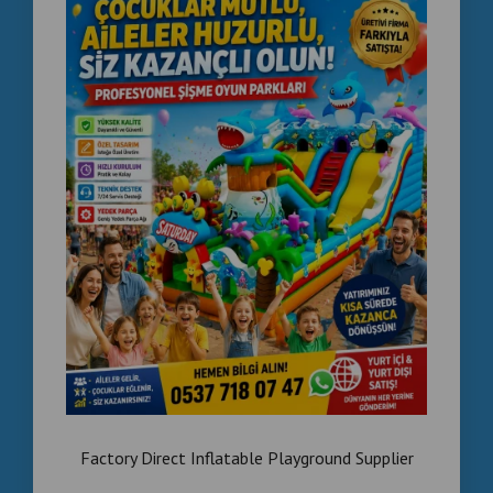
✔ Şişme kaydırak sistemleri
✔ Balon park çözümleri
✔ Çocuk oyun alanları
✔ Festival & organizasyon parkları
✔ Commercial inflatable park sistemleri
💰 NEDEN ŞİŞME OYUN
PARKI?
✔ Çocukların yoğun ilgisini çeker
✔ AVM etkinliklerinde dikkat oluşturur
✔ Festival alanlarında yüksek müşteri trafiği sağlar
Factory Direct Inflatable Playground Supplier
✔ Eğlence işletmeleri için yüksek kazanç fırsatı sunar