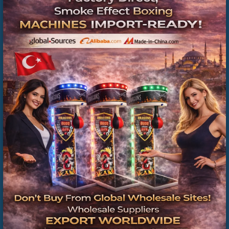
Sırbistan
Romanya
Bulgaristan
Bosna Hersek
Karadağ
Kosova
Kuzey Makedonya
Commercial Inflatable Playground Manufacturer
Arnavutluk
Turkey | Installation & Project Solutions
olmak üzere Avrupa ve Balkan bölgesine aktif satış &
ihracat desteği sağlıyoruz.