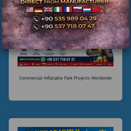
🏭 ÜRETİCİ FİRMA
AVANTAJI
✔ Fabrikadan direkt satış
✔ Profesyonel üretim kalitesi
✔ Güçlü teknik destek
✔ Hızlı üretim & sevkiyat
Commercial Inflatable Park Projects Worldwide
✔ Dünya geneli gönderim avantajı
👉 Aracı olmadan uygun fiyat avantajı sunuyoruz.
🎈 SATIŞ & KURULUMUNU
YAPTIĞIMIZ SİSTEMLER
✔ Şişme oyun parkı