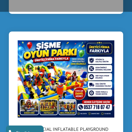
👉 Özellikle yatırımcı işletmeler tarafından yoğun tercih
edilmektedir.
🌍 BALKAN ÜLKELERİNE
İHRACAT
📦 Avrupa standartlarında üretim
✈️ Balkan ülkelerine hızlı sevkiyat
🤝 Toptan satış & distribütörlük fırsatı
📲 HEMEN İLETİŞİM
📞 +90 537 718 07 47
💬 WhatsApp: +90 535 989 04 29
⚡ Yaz sezonu için yoğun sipariş başladı!
COMMERCIAL INFLATABLE PLAYGROUND