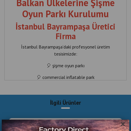
Balkan Ülkelerine Şişme
Oyun Parkı Kurulumu
İstanbul Bayrampaşa Üretici
Firma
İstanbul Bayrampaşa’daki profesyonel üretim
tesisimizde:
🎈 şişme oyun parkı
🎈 commercial inflatable park
🎈 bounce house systems
🎈 inflatable slide & inflatable games
İlgili Ürünler
üretimi ve Balkan ülkelerine kurulumu yapılmaktadır.
×
🌍 Başta: