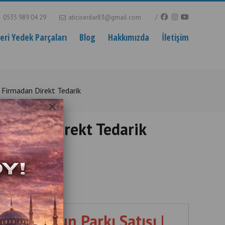
0535 989 04 29
aticiserdar83@gmail.com
ri Yedek Parçaları
Blog
Hakkımızda
İletişim
i Firmadan Direkt Tedarik
×
irmadan Direkt Tedarik
tallation
işme Oyun Parkı Satışı |