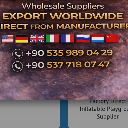
✔ In
✔ Kids E
✔ Family Entert
✔ Festiv
🎯 Hed
Lunapa
mercial Inflatable
Park Projects
AVM
Worldwide
Çocuk Eğle
Organi
Factory Direct
Inflatable Playgr
Belediy
Supplier
Festiva