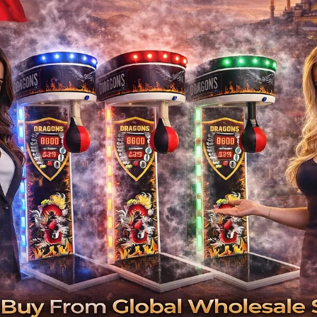
Üretici Firma
🎈 Türkiye'nin üretici firmalarından bi
Makedonya, Sırbistan, Bulgaristan ve Roma
şişme oyun parkları 
🏭 Fabri
🌍 Avrupa ve B
📦 Hızlı
🛠 Teknik Dest
Üretimini 
✔ Commerc
✔ Infl
İlgili Ürünler
✔ B