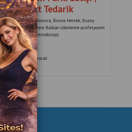
dan Direkt Tedarik
ri olarak Arnavutluk, Kosova, Bosna Hersek, Kuzey
nya başta olmak üzere Balkan ülkelerine profesyonel
üretmekte ve ihraç etmekteyiz.
kadan Direkt Satış
alkan Ülkelerine İhracat
 Üretim ve Sevkiyat
ek ve Yedek Parça Desteği
yaptığımız sistemler:
ial Inflatable Park
atable Playground
ounce House