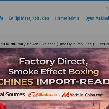
fa
Ev Tipi Masaj Koltukları
Hizmetlerimiz
Oyun Makinele
onu Kurulumu
Balkan Ülkelerine Şişme Oyun Parkı Satışı | Üretic
me Oyun Parkı Satışı | Üretici F
onal Turnkey Game and Entertainment Center Ins
Ürün Açıklaması
Balkan Ülkelerine Ş