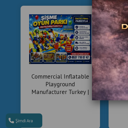
Com
Commercial Inflatable
Playground
Manufacturer Turkey |
Installation & Project
Solutions
Şimdi Ara