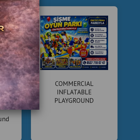
flatable Slide
ntertainment Park
ainment Center Equipment
al Inflatable Games
ef Müşterilerimiz
rk İşletmecileri
COMMERCIAL
 Yatırımcıları
INFLATABLE
nce Merkezi Sahipleri
PLAYGROUND
MANUFACTURER
zasyon Firmaları
ound
e Etkinlik Alanları
l Organizatörleri