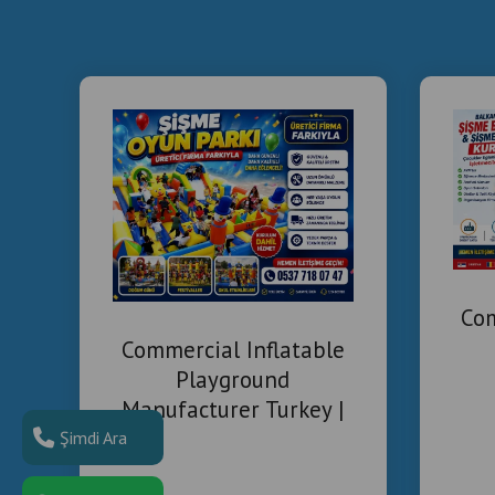
Com
Commercial Inflatable
Playground
Manufacturer Turkey |
Installation & Project
Şimdi Ara
Solutions