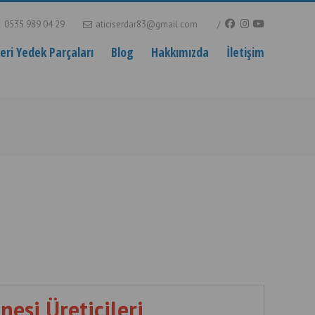
0535 989 04 29
aticiserdar83@gmail.com
ri Yedek Parçaları
Blog
Hakkımızda
İletişim
esi Üreticileri