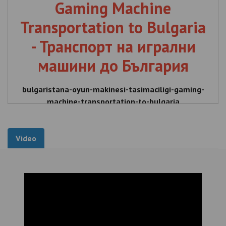
Gaming Machine
Transportation to Bulgaria
- Транспорт на игрални
машини до България
bulgaristana-oyun-makinesi-tasimaciligi-gaming-
machine-transportation-to-bulgaria
Bulgaristan'a Oyun Makinesi Taşımacılığı , Gaming
Machine Transportation to Bulgaria , Транспорт на
Video
игрални машини до България , Bulgaristan'a , Oyun
Makinesi , Taşımacılığı , Gaming , Machine ,
Transportation , to , Bulgaria , Транспорт , на ,
игрални , машини , до , България