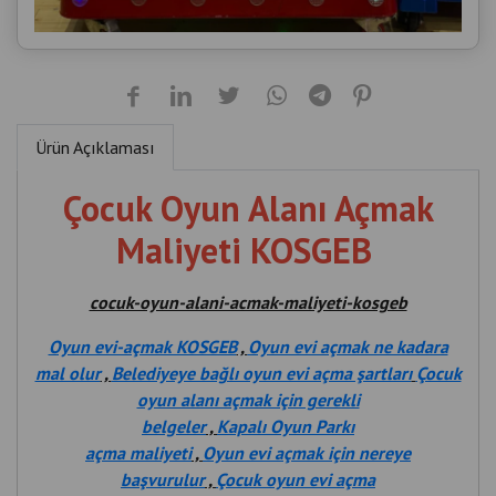
Ürün Açıklaması
Çocuk Oyun Alanı Açmak
Maliyeti KOSGEB
cocuk-oyun-alani-acmak-maliyeti-kosgeb
Oyun evi-açmak KOSGEB
,
Oyun evi açmak ne kadara
mal olur
,
Belediyeye bağlı oyun evi açma şartları
Çocuk
oyun alanı açmak için gerekli
belgeler
,
Kapalı Oyun Parkı
açma maliyeti
,
Oyun evi açmak için nereye
başvurulur
,
Çocuk oyun evi açma