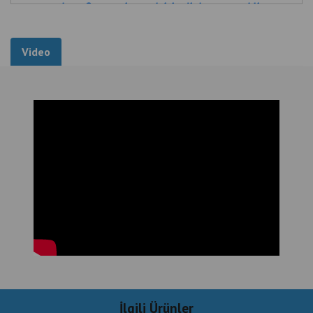
şartları
,
Oyun evi açmak için diploma gerekli mı
Video
İlgili Ürünler