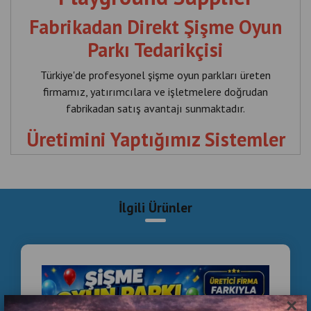
Fabrikadan Direkt Şişme Oyun
Parkı Tedarikçisi
Türkiye'de profesyonel şişme oyun parkları üreten
firmamız, yatırımcılara ve işletmelere doğrudan
fabrikadan satış avantajı sunmaktadır.
Üretimini Yaptığımız Sistemler
✅ Inflatable Playground
✅ Commercial Inflatable Park
İlgili Ürünler
✅ Inflatable Theme Park
✅ Bounce House
✅ Inflatable Obstacle Course
Neden Fabrikadan Satın
×