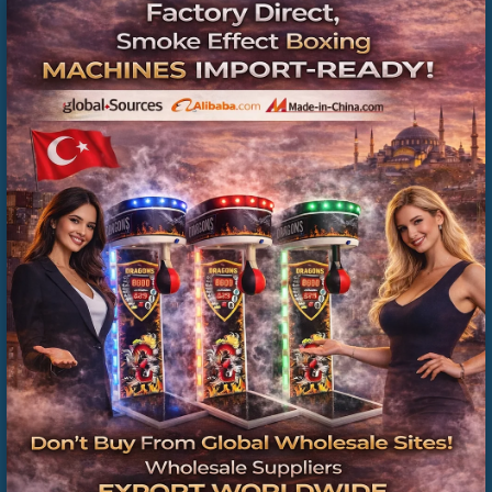
Almalısınız?
🏭 Üretici fiyat avantajı
🌍 İhracat deneyimi
🔧 Teknik servis desteği
🛠️ Yedek parça desteği
📞 0537 718 07 47
Commercial Inflatable Playground Manufacturer
Turkey | Installation & Project Solutions
Inflatable Playground , commercial Inflatable Park,
Inflatable Theme Park , Bounce House , Inflatable
Obstacle Course , Şişme Oyun Alanı, Ticari Şişme Park,
Şişme Tema Parkı, Zıplama Evi, Şişme Engel Parkuru