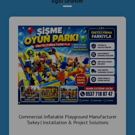
İlgili Ürünler
Kimler İçin Uygun?
🏢 AVM yatırımcıları
🎡 Eğlence merkezi işletmecileri
🏨 Oteller
🎪 Organizasyon firmaları
📞 0537 718 07 47
Inflatable Playground, Commercial Inflatable Park,
Inflatable Theme Park, Bounce House, Inflatable
Obstacle Course, Children's Activity Park , Şişme Oyun
Alanı, Ticari Şişme Park, Şişme Temalı Park, Zıplama
Evi, Şişme Engel Parkuru, Çocuk Aktivite Parkı
Commercial Inflatable Playground Manufacturer
Turkey | Installation & Project Solutions