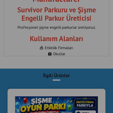
Survivor Parkuru ve Şişme
Engelli Parkur Üreticisi
Profesyonel şişme engelli parkurlar üretiyoruz.
Kullanım Alanları
🎪 Etkinlik Firmaları
🏫 Okullar
🏢 Kurumsal Organizasyonlar
🎡 Eğlence Merkezleri
İlgili Ürünler
Ürünler
✅ Survivor Parkuru
✅ Ninja Parkuru
✅ Şişme Tırmanma Duvarları
✅ Yarışma Parkurları