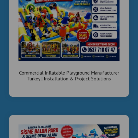
📞 0537 718 07 47
Inflatable Playground, Commercial Inflatable Park,
Inflatable Theme Park, Bounce House, Inflatable
Obstacle Course, Children's Activity Park , Şişme Oyun
Alanı, Ticari Şişme Park, Şişme Temalı Park, Zıplama
Evi, Şişme Engel Parkuru, Çocuk Aktivite Parkı
Commercial Inflatable Playground Manufacturer
Turkey | Installation & Project Solutions