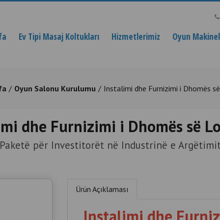
fa
Ev Tipi Masaj Koltukları
Hizmetlerimiz
Oyun Makinele
fa
Oyun Salonu Kurulumu
Instalimi dhe Furnizimi i Dhomës s
imi dhe Furnizimi i Dhomës së L
Paketë për Investitorët në Industrinë e Argëtimi
Ürün Açıklaması
Instalimi dhe Furni