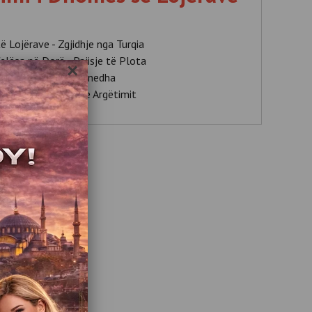
të Lojërave - Zgjidhje nga Turqia
lësa në Dorë - Pajisje të Plota
×
më Lojërash me Monedha
orët në Industrinë e Argëtimit