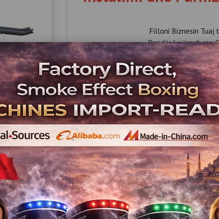
Filloni Biznesin Tuaj 
Qendër Lojërash me Çe
Hapni një Dho
Paketë për Investit