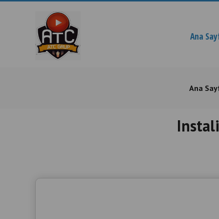
Ana Say
Ana Say
Instal