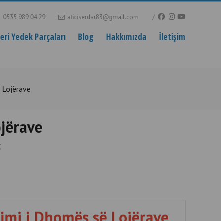
0535 989 04 29
aticiserdar83@gmail.com
ri Yedek Parçaları
Blog
Hakkımızda
İletişim
ë Lojërave
ojërave
t
zimi i Dhomës së Lojërave