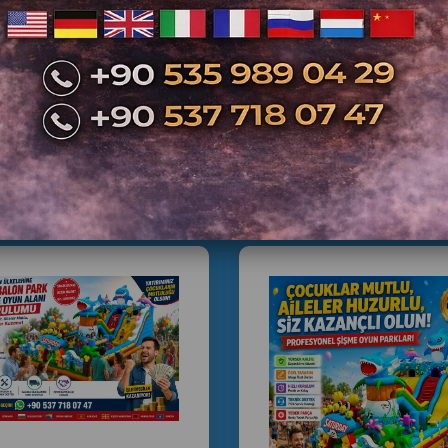
Beledi
Franchise 
kapalı
çocuk o
oyun pa
İlgili Ürünler
soft p
kapalı 
oyun par
çocuk eğl
kapalı 
anahtar
oyun park
Profesyonel