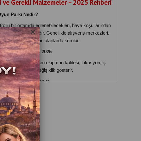
i ve Gerekli Malzemeler – 2025 Rehberi
Oyun Parkı Nedir?
trollü bir ortamda eğlenebilecekleri, hava koşullarından
×
ce ve aktivite alanıdır. Genellikle alışveriş merkezleri,
ri veya semt içi ticari alanlarda kurulur.
arkı Açma Maliyeti 2025
lan büyüklüğü, seçilen ekipman kalitesi, lokasyon, iç
rlara bağlı olarak değişiklik gösterir.
ı Oyun Parkı Malzemeleri
anılabilecek bazı temel ekipmanlar:
Top Havuzu
ambolin Alanı
manma Duvarı
 Play Modülleri