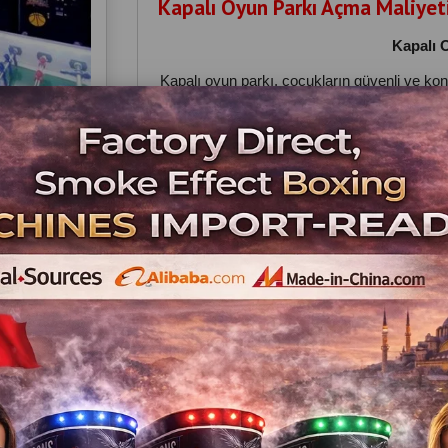
Kapalı Oyun Parkı Açma Maliyet
Kapalı 
Kapalı oyun parkı, çocukların güvenli ve kon
bağımsız bir şekilde faaliyet gösteren, eğlen
şehir merkezleri, okul çevrele
Kapalı Oyun P
Kapalı oyun alanı açmak için maliyetler; a
tasarım ve işçilik gibi unsu
Gerekli Kapal
Kapalı oyun parkında kull
Tr
Tır
Soft