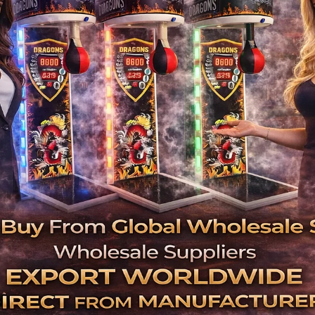
Kuleli 
Mini Langırt / Hav
Zemin Minderl
Veliler 
Çocuk Tuvale
Lokasyon Se
AVM içi veya ana cadde üzeri lokasyonlar yük
Okul ve kreş çevreleri ise daha d
Kimle
Kadı