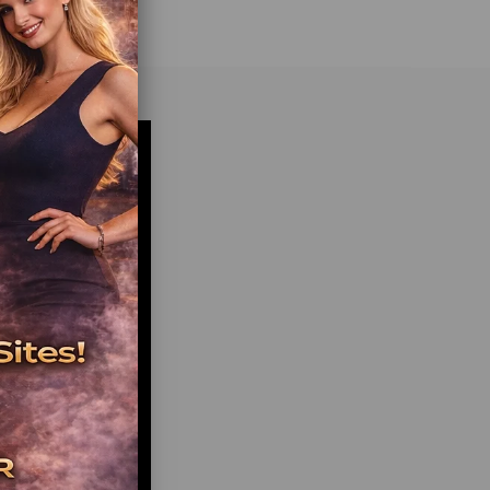
Kaydırak Sistemleri
a Hokeyi / Jetonlu Oyuncaklar
eri ve Güvenlik Fileleri
İçin Kafeterya Alanı
ti / Bebek Bakım Alanı
çimi Neden Önemlidir?
sek kira getirisi olsa da yoğun ziyaretçi potansiyeline
sahiptir.
üşük maliyetle hedef kitleye yakınlık sağlar.
r İçin Uygundur?
Girişimciler
Ebeveynler
n Kooperatifleri