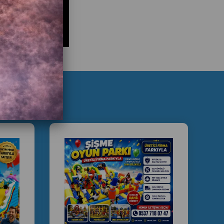
ye ortak projeleri
düşünen yatırımcılar
 oyun parkı açmak
yun alanı kurulumu
rkı maliyeti 2025
lay park kurulum
oyun alanı yatırım
kı ekipman fiyatları
ence merkezi kurmak
oyun alanı ticareti
 teslim oyun parkı
ı yatırım fırsatları
 Kurulum Hizmeti Alın