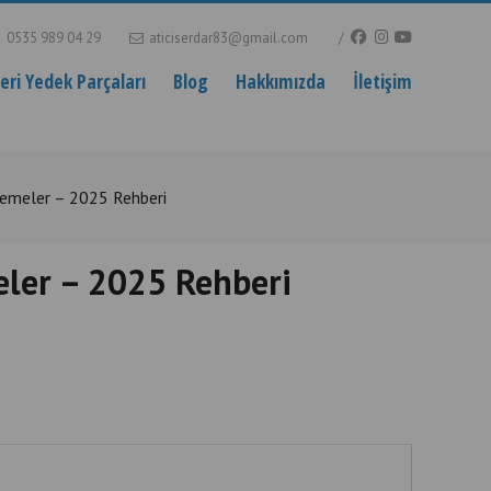
0535 989 04 29
aticiserdar83@gmail.com
ri Yedek Parçaları
Blog
Hakkımızda
İletişim
zemeler – 2025 Rehberi
eler – 2025 Rehberi