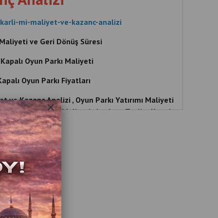
karli-mi-maliyet-ve-kazanc-analizi
Maliyeti ve Geri Dönüş Süresi
Kapalı Oyun Parkı Maliyeti
apalı Oyun Parkı Fiyatları
t ve Kazanç Analizi , Oyun Parkı Yatırımı Maliyeti
×
apalı Oyun Parkı Maliyeti , Anahtar Teslim Kapalı
palı Oyun Parkı , Kapalı Oyun Parkı Açmak , Kapalı
yun Parkı Yatırımı , Oyun Parkı Yatırımı Maliyeti