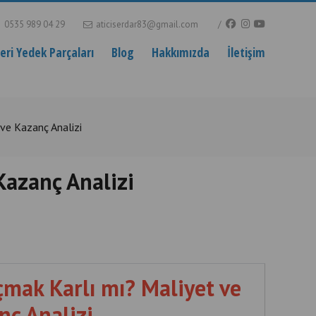
0535 989 04 29
aticiserdar83@gmail.com
ri Yedek Parçaları
Blog
Hakkımızda
İletişim
ve Kazanç Analizi
Kazanç Analizi
çmak Karlı mı? Maliyet ve
nç Analizi