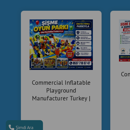
Com
Commercial Inflatable
Playground
Manufacturer Turkey |
Installation & Project
Solutions
Şimdi Ara