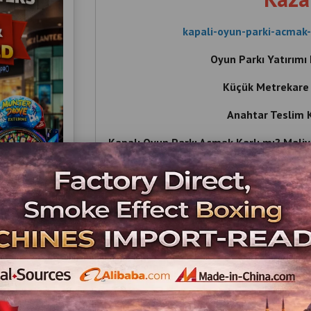
kapali-oyun-parki-acmak-
Oyun Parkı Yatırımı 
Küçük Metrekare 
Anahtar Teslim K
Kapalı Oyun Parkı Açmak Karlı mı? Maliye
ve Geri Dönüş Süresi , Küçük Metrekare K
Oyun Parkı Fiyatları , Kapalı Oyun , Ka
Oyun Parkı Açmak Karlı , Oyun Parkı , O