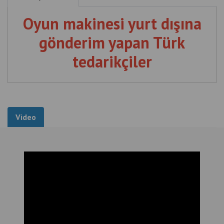
Oyun makinesi yurt dışına
gönderim yapan Türk
tedarikçiler
Video