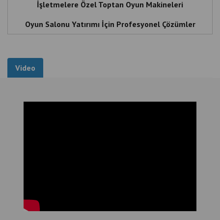
Oyun Salonu Makineleri Toptan Satış | Türkiye , Oyun
Salonu Makineleri Toptan Satış | Türkiye , Kazanç
Odaklı Arcade Makineleri , Anahtar Teslim Oyun
Video
Salonu Kurulumu , İşletmelere Özel Toptan Oyun
Makineleri , Oyun Salonu Yatırımı İçin Profesyonel
Çözümler
İlgili Ürünler