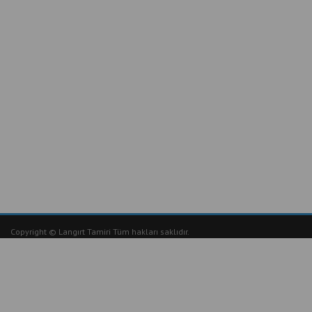
Copyright © Langırt Tamiri Tüm hakları saklıdır.