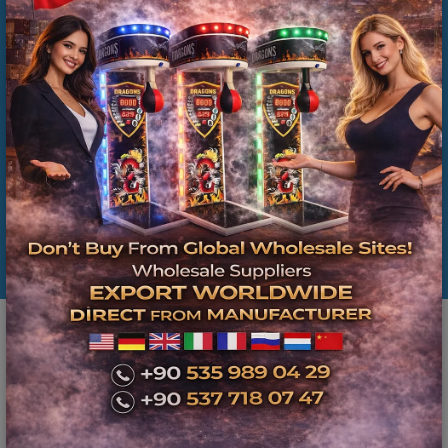
COMMERCIAL INFLATABLE PLAYGROUND
MANUFACTURER