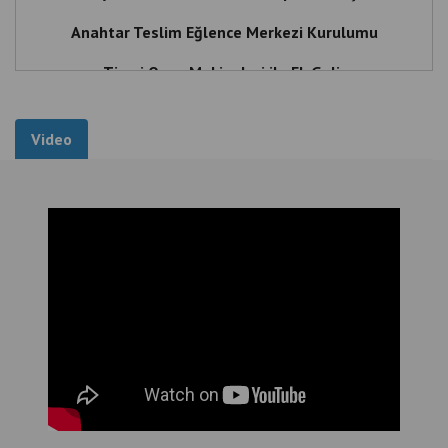
Anahtar Teslim Eğlence Merkezi Kurulumu
Ticari Oyun Makineleri ile Ek Gelir
İstanbul Oyun Salonu Kurulum Hizmeti
Video
Oyun Salonu Makineleri Toptan Satış , Anahtar Teslim
Eğlence Merkezi Kurulumu , Ticari Oyun Makineleri ile
Ek Gelir , İstanbul Oyun Salonu Kurulum Hizmeti