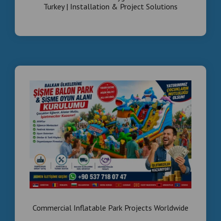
Turkey | Installation & Project Solutions
Commercial Inflatable Park Projects Worldwide