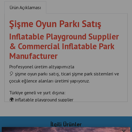
Ürün Açıklaması
Şişme Oyun Parkı Satış
Inflatable Playground Supplier
& Commercial Inflatable Park
Manufacturer
Profesyonel üretim altyapımızla
🎈 şişme oyun parkı satış, ticari şişme park sistemleri ve
çocuk eğlence alanları üretimi yapıyoruz.
Türkiye geneli ve yurt dışına:
🌍 inflatable playground supplier
🌍 commercial inflatable park
🌍 bounce house supplier
İlgili Ürünler
olarak profesyonel çözümler sunuyoruz.
×