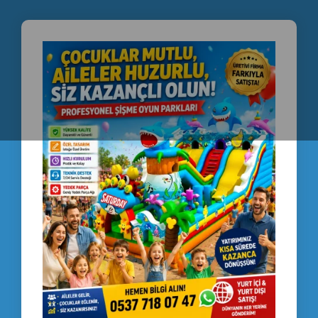
✔ Festival ve etkinliklerde dikkat oluşturur
✔ Yüksek kazanç potansiyeli sunar
🛠 ÜRETİCİ FİRMA AVANTAJI
✔ Profesyonel üretim
✔ Dayanıklı kaliteli malzeme
✔ Teknik destek hizmeti
✔ Hızlı sevkiyat
✔ Güçlü satış sonrası destek
📲 HEMEN İLETİŞİM
📞 +90 537 718 07 47
💬 WhatsApp: +90 535 989 04 29
⚡ Yaz sezonu için yoğun talep başladı – hemen bilgi alın!