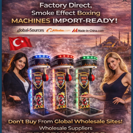
🏰 SATIŞINI YAPTIĞIMIZ
ÜRÜNLER
✔ Şişme oyun parkı
✔ Commercial inflatable park sistemleri
✔ Bounce house modelleri
✔ Şişme kaydırak sistemleri
✔ Çocuk oyun alanları
✔ Festival & organizasyon parkları
🌍 YURT İÇİ & YURT DIŞI
SATIŞ
Commercial Inflatable Playground Manufacturer
Turkey | Installation & Project Solutions
📦 Türkiye geneli hızlı sevkiyat
✈️ Avrupa, Orta Doğu ve Balkan ülkelerine ihracat
🤝 Toptan satış ve iş ortaklığı fırsatları