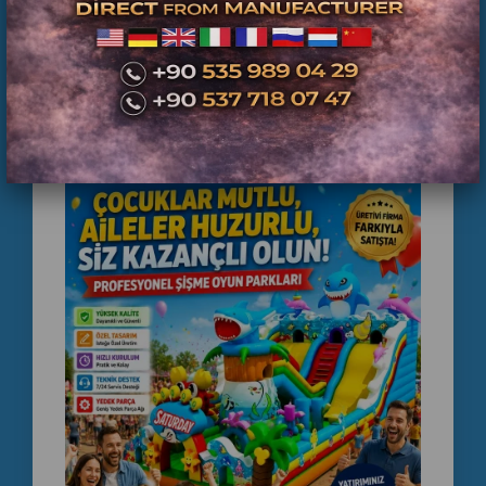
Avrupa
Orta Doğu
Körfez ülkeleri
Balkan ülkeleri
başta olmak üzere birçok ülkeye profesyonel ihracat
desteği sunuyoruz.
👉 Özellikle:
inflatable playground supplier
inflatable park manufacturer
commercial inflatable park
aramalarında güçlü görünmek için uluslararası satış
desteği sağlıyoruz.
💰
Şişme Oyun Parkları