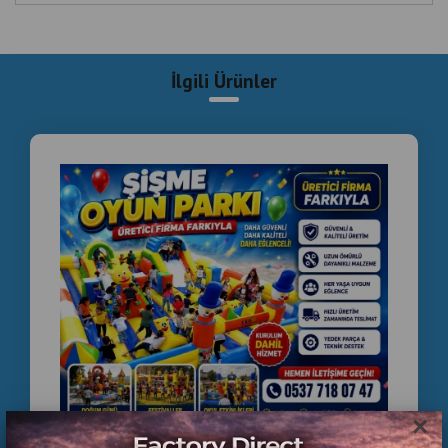
commercial inflatable park
inflatable slide
Amaç:
İlgili Ürünler
🌍 yurt içi & yurt dışı müşteri
📲 telefon & WhatsApp trafiği
📈 Google görünürlüğü
🎈
Şişme Oyun Parkı
Satışında Profesyonel
Çözümler
Profesyonel üretim altyapımızla
👉 şişme oyun parkı satış, balon park sistemleri ve ticari
şişme eğlence ürünleri üretimi yapıyoruz.
Türkiye geneli ve yurt dışına
×
🌍 yüksek kaliteli şişme park sistemleri gönderiyoruz.