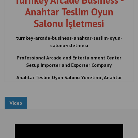
Turnkey Arcade Business -
Anahtar Teslim Oyun
Salonu İşletmesi
turnkey-arcade-business-anahtar-teslim-oyun-
salonu-isletmesi
Professional Arcade and Entertainment Center
Setup Importer and Exporter Company
Anahtar Teslim Oyun Salonu Yönetimi , Anahtar
Teslim Eğlence Merkezi , İşletmeler İçin Oyun Salonu
Kurulumu , Oyun Salonu Kurulum Tedarikçisi ,
Anahtar Teslim Aile Eğlence Merkezi , Turnkey Arcade
Video
Management, Turnkey Entertainment Center, Arcade
Setup for Businesses, Arcade Setup Supplier, Turnkey
Family Entertainment Center