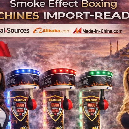
Kuaförlere Özel 
İstanbul’daki profesy
💺 ikinci el
💺 paralı ma
💺 profesyonel
satış

✔ Ku
✔ Güz
✔ Spa & w
✔ AVM d
için profesyo
İlgili Ürünler