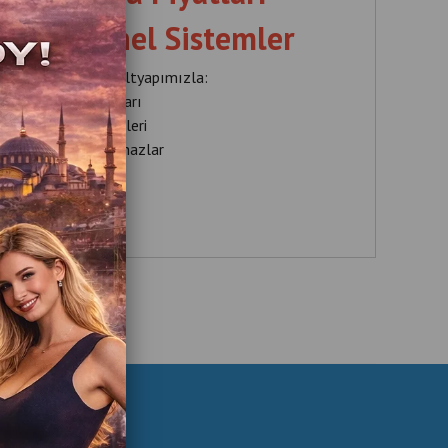
Profesyonel Sistemler
onel teknik servis altyapımızla:
 ticari masaj koltukları
saj koltuğu sistemleri
 bakım yapılmış cihazlar
ı yapılmaktadır.
 Özellikle:
aför salonları
ellik merkezleri
ellness işletmeleri
inlenme alanları
✔ Oteller
nel çözümler sunuyoruz.