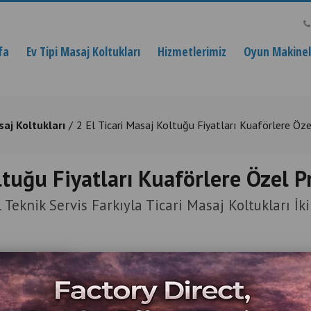
fa
Ev Tipi Masaj Koltukları
Hizmetlerimiz
Oyun Makinele
saj Koltukları
2 El Ticari Masaj Koltuğu Fiyatları Kuaförlere Öz
ltuğu Fiyatları Kuaförlere Özel 
 Teknik Servis Farkıyla Ticari Masaj Koltukları İki
Ürün Açıklaması
2 El Ticari Mas