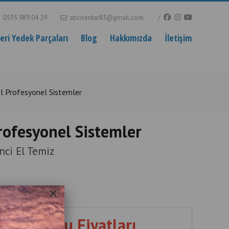
0535 989 04 29
aticiserdar83@gmail.com
ri Yedek Parçaları
Blog
Hakkımızda
İletişim
el Profesyonel Sistemler
Profesyonel Sistemler
nci El Temiz
×
aj Koltuğu Fiyatları