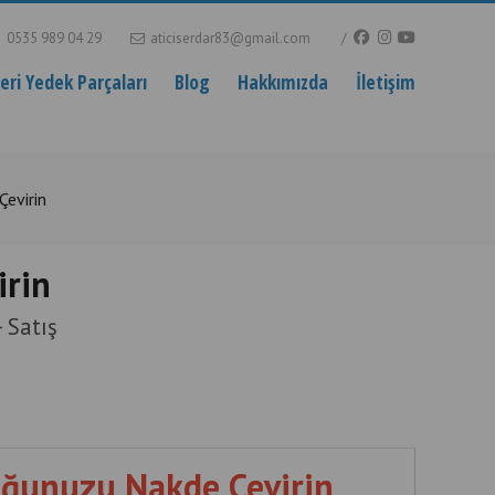
0535 989 04 29
aticiserdar83@gmail.com
ri Yedek Parçaları
Blog
Hakkımızda
İletişim
evirin
irin
 Satış
uğunuzu Nakde Çevirin