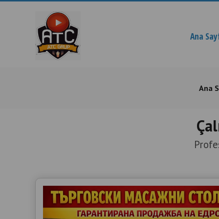
Ana Say
Ana S
Çal
Profe