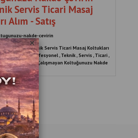
nik Servis Ticari Masaj
ı Alım - Satış
ltugunuzu-nakde-cevirin
×
Profesyonel Teknik Servis Ticari Masaj Koltukları
e , Çevirin , Profesyonel , Teknik , Servis , Ticari ,
şmayan Koltuğunuzu , Çalışmayan Koltuğunuzu Nakde