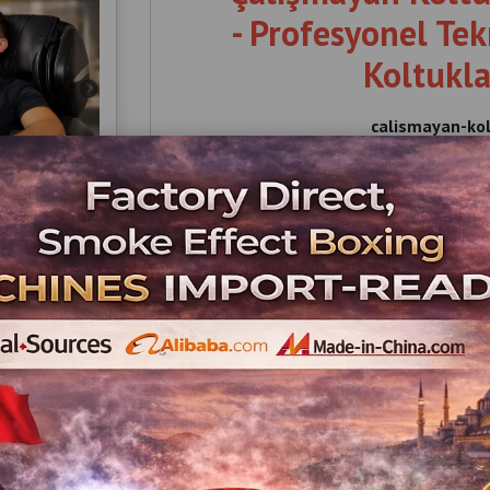
- Profesyonel Tek
Koltuklar
calismayan-ko
Çalışmayan Koltuğunuzu Nakde Çevirin , 
Alım Satış , Çalışmayan , Koltuğunuzu , Nakd
Masaj , Koltukları , Alım , Satış , Çalı