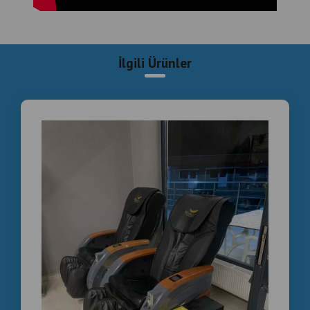
noktada
ticari masaj koltukları
, hem konfor hem de pasif
gelir sağlayan cihazlar olarak öne çıkıyor.
Masaj Koltuğu Neden Otelinizde Olmalı?
İlgili Ürünler
Jetonlu ve kağıt para okuyuculu ticari masaj koltukları
,
özellikle lobi, bekleme salonu veya SPA alanı gibi
bölümlerde misafirlerin rahatlaması için mükemmel bir
fırsat sunar.
Hem yerli hem yabancı konuklar, uzun yolculuklardan
sonra birkaç dakikalık bir rahatlama arar. Bu cihazlar tam
da bu ihtiyaca hitap ederken, oteliniz için ek gelir kapısı
olur.
Satın Alma veya Kiralama Seçeneği
İstanbul’daki otellere özel sunduğumuz
ticari masaj
koltuğu çözümleri
, hem satın alma hem de kiralama
modelleriyle sunulmaktadır.
Kiralamada hiçbir yatırım maliyeti olmadan cihazı otelinize