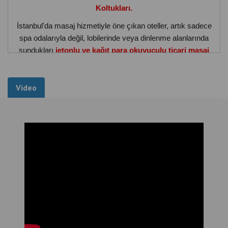
Koltukları.
İstanbul'da masaj hizmetiyle öne çıkan oteller, artık sadece
spa odalarıyla değil, lobilerinde veya dinlenme alanlarında
sundukları
jetonlu ve kağıt para okuyuculu ticari masaj
koltuklarıyla
da fark yaratıyor.
Hem misafir memnuniyetini artırmak hem de otel gelirlerine
Video
yeni bir kaynak eklemek isteyen işletmeler için
ticari
masaj koltukları
, İstanbul’daki
lüks otellerin tercihi
olmaya devam ediyor.
Peki siz bu konforlu yatırımı
otelinize kurdunuz mu?
İstanbul Otellerine Özel Konfor ve Gelir
Fırsatı: Ticari Masaj Koltukları
İstanbul, Türkiye’nin en büyük turizm merkezlerinden biri.
Yüzlerce otelin misafir ağırladığı bu dinamik şehirde, otel
işletmeleri artık yalnızca konaklama değil, misafir
deneyimini artıracak yenilikçi çözümler arıyor. İşte bu