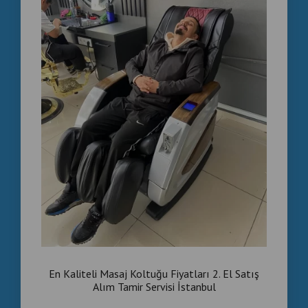
Şimdi Siz de Kazanmaya Başlayın!
Eğer siz de İstanbul’daki otelinizde hem konuklarınızın
konforunu artırmak hem de risksiz bir gelir kaynağı
oluşturmak istiyorsanız, ticari masaj koltuğu satış ve
kiralama çözümlerimizle tanışın.
Biz arayalım, yerinize özel ücretsiz keşif ve teklif sunalım.
İstanbul otel masaj koltuğu
ticari masaj koltuğu kiralama
jetonlu masaj koltuğu İstanbul
otel konfor artırıcı cihaz
otellere özel masaj koltuğu
En Kaliteli Masaj Koltuğu Fiyatları 2. El Satış
Alım Tamir Servisi İstanbul