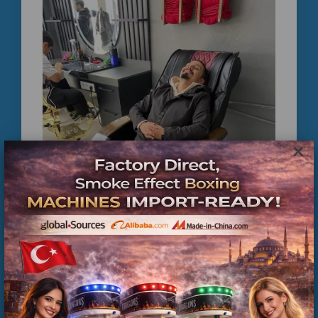
ikinci el masaj koltuğu
ticari masaj koltuğu
kuaför masaj koltuğu
profesyonel masaj koltuğu
spa masaj koltuğu
coin operated massage chair
servis bakımlı masaj koltuğu
×
teknik servis destekli masaj koltuğu
ticari kullanıma uygun masaj koltuğu