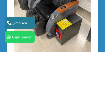
Şimdi Ara
Canlı Yardım
2 El Masaj Koltuğu Letgo - Masaj Koltuğu
Fiyatları Letgo