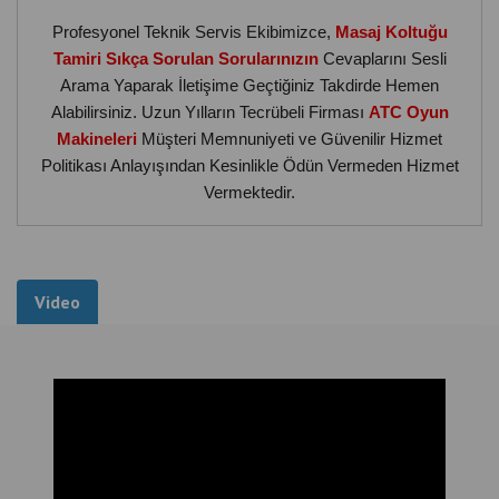
Profesyonel Teknik Servis Ekibimizce,
Masaj Koltuğu
Tamiri Sıkça Sorulan Sorularınızın
Cevaplarını Sesli
Arama Yaparak İletişime Geçtiğiniz Takdirde Hemen
Alabilirsiniz. Uzun Yılların Tecrübeli Firması
ATC Oyun
Makineleri
Müşteri Memnuniyeti ve Güvenilir Hizmet
Politikası Anlayışından Kesinlikle Ödün Vermeden Hizmet
Vermektedir.
Hizmetlerimiz:
"
Masaj koltuğu tamiri ve servisi
tüm marka ve modeller
için. Jetonlu, profesyonel ve ev tipi masaj koltukları için
Video
hızlı, garantili onarım. İstanbul içi en kısa sürede müdahale
servis hizmeti!
Tüm marka ve model
masaj koltuklarının tamir
, bakım ve
servis hizmetlerini profesyonel ekibimizle sunuyoruz.
Jetonlu ticari modeller, kapsüllü sistemler, ayak masaj
bölümü, masaj motoru, uzaktan kumanda ve elektronik