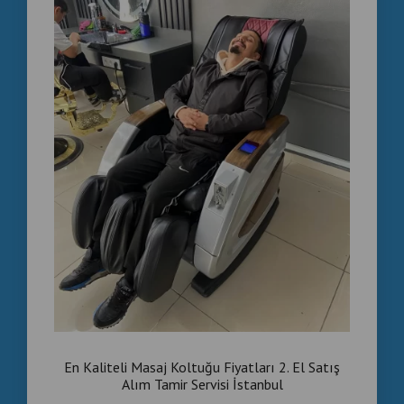
YURT DIŞI SATIŞ DESTEĞİ
🌍 Balkan ülkeleri
🌍 Avrupa
🌍 Orta Doğu
için aktif satış desteği sağlanmaktadır.
✔ Commercial massage chair supplier
✔ Refurbished massage chair systems
✔ Massage chair wholesale Turkey
📲 WhatsApp: +90 535 989 04 29
📞 +90 537 718 07 47
Ticari Masaj Koltuğu Fiyatları , 2 El Masaj Koltuğu -
Sahibinden , 2 El Masaj Koltuğu Letgo , Masaj Koltuğu
Fiyatları 2 El , Paralı Masaj Koltuğu , Letgo masaj
Koltuğu
En Kaliteli Masaj Koltuğu Fiyatları 2. El Satış
Alım Tamir Servisi İstanbul