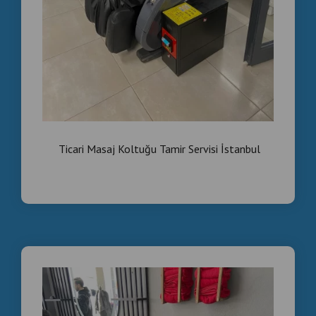
✔ Uygun ticari fiyat seçenekleri
✔ Uzun ömürlü kullanım avantajı
⚡ Teknik servis farkıyla güvenli alışveriş.
ÇOK ARATILAN MASAJ
KOLTUĞU BAŞLIKLARI
Ticari Masaj Koltuğu Tamir Servisi İstanbul
✔ Ticari masaj koltuğu fiyatları
✔ 2 el masaj koltuğu sahibinden
✔ 2 el masaj koltuğu letgo
✔ Masaj koltuğu fiyatları 2 el
✔ Paralı masaj koltuğu
✔ Letgo masaj koltuğu
👉 Google & Sahibinden aramalarına uygun SEO destekli
içerik sistemi.