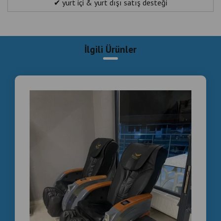
✔ yurt içi & yurt dışı satış desteği
sunmaktayız.
💺 Özellikle:
İlgili Ürünler
✔ AVM işletmeleri
✔ Kuaför salonları
✔ Güzellik merkezleri
✔ Oteller
✔ Spa & wellness alanları
için profesyonel çözümler sağlamaktayız.
NEDEN BİZİ TERCİH
EDİYORLAR?
✔ Profesyonel teknik servis desteği
✔ Bol yedek parça avantajı
✔ Temiz & bakımlı cihazlar