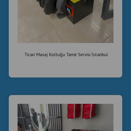
MASAJ KOLTUKLARI
Satışını yaptığımız cihazlar:
✔ Detaylı bakımdan geçirilir
✔ Test edilerek teslim edilir
✔ Profesyonel temizliği yapılır
✔ Ticari kullanıma hazır hale getirilir
Ticari Masaj Koltuğu Tamir Servisi İstanbul
👉 İşletmelere uzun vadeli kullanım avantajı sağlar.
🌍 TÜRKİYE GENELİ &
YURT DIŞI SATIŞ
📦 Türkiye geneli gönderim
✈️ Avrupa & Orta Doğu ihracat desteği
🤝 Toptan satış ve işletme çözümleri
🎯 KİMLER İÇİN UYGUN?