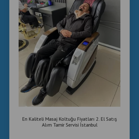
AVM’ler
Dinlenme alanları
Kafeler
İş merkezleri
Sosyal tesisler
Yatırımcı işletmeler
📲 HEMEN İLETİŞİM
📞 +90 537 718 07 47
💬 WhatsApp: +90 535 989 04 29
En Kaliteli Masaj Koltuğu Fiyatları 2. El Satış
Alım Tamir Servisi İstanbul
⚡ Bugün stokta hazır cihazlar mevcut – hemen bilgi alın!