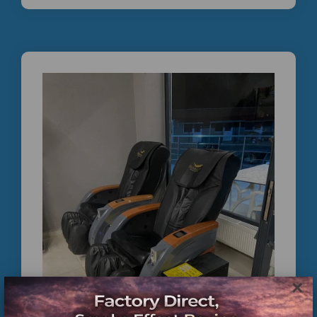
🚀 TİCARİ MASAJ KOLTUĞU
SATIŞI | PROFESYONEL TEKNİK
SERVİS
Türkiye’den yurt içine ve yurt dışına profesyonel ticari
masaj koltuğu çözümleri sunuyoruz.
×