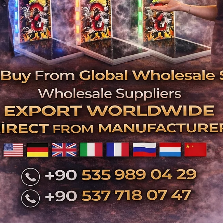
✅ Müşteri 
✅ Premium h
✅ İşletmeye mo
✅ Ek gelir
Teknik Ser
🛠 Profes
İlgili Ürünler
🔩 Bol y
⚡ H
📦 Türki
🌍 Yurt 
📞 +9