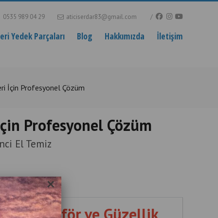
0535 989 04 29
aticiserdar83@gmail.com
ri Yedek Parçaları
Blog
Hakkımızda
İletişim
eri İçin Profesyonel Çözüm
 İçin Profesyonel Çözüm
nci El Temiz
×
ları | Kuaför ve Güzellik