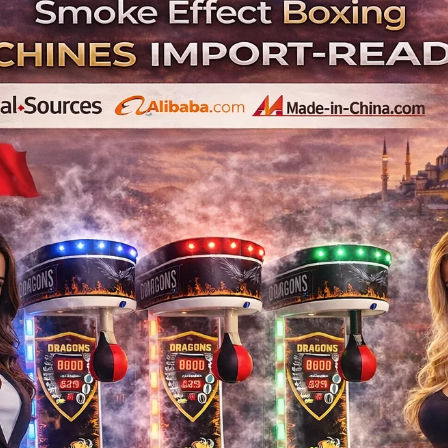
Merkezleri İçi
💺 Müşterileriniz beklerken 
Profesyonel teknik servis deste
✔ Ku
✔ Be
✔ Güz
✔ S
için ideal 
Neden Ticar
✅ Bekleme alanları