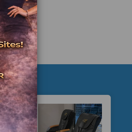
memnuniyetini artırır
izmet algısı oluşturur
dern görünüm kazandırır
 modeli oluşturabilir
vis Avantajımız
yonel teknik servis
edek parça desteği
ızlı servis ağı
ye geneli gönderim
dışı satış desteği
0 535 989 04 29