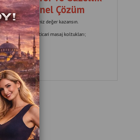
n Profesyonel Çözüm
rahatlasın, işletmeniz değer kazansın.
ğiyle sunduğumuz ticari masaj koltukları;
aför salonları
rber salonları
ellik merkezleri
pa merkezleri
✔ Oteller
çözümler sunmaktadır.
i Masaj Koltuğu?
nı daha konforlu hale getirir