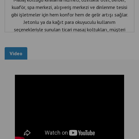
kuaför, spa merkezi, alışveriş merkezi ve dinlenme tesisi
gibi işletmeler için hem konfor hem de gelir artışı sağlar.
Jetonlu ya da kağıt para okuyuculu kullanım
seçenekleriyle sunulan ticari masaj koltukları, müşteri
deneyimini geliştirir, sadakati artırır.
Kurulum, servis ve bakım desteğiyle pratik ve kazançlı bir
çözüm arayan işletmeler için idealdir.
Video
-masaj koltuğu kiralama
-ticari masaj koltuğu kiralama
- İstanbul masaj koltuğu hizmeti
-otel için masaj koltuğu
-spa koltuğu kiralama
-jetonlu masaj koltuğu
-kuaföre masaj koltuğu