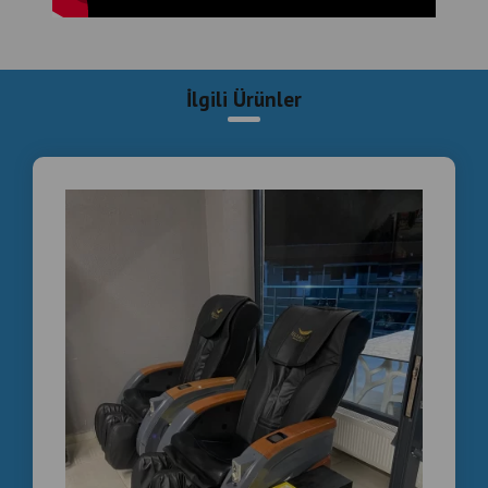
-berber masaj koltuğu
-masaj koltuğu servisi
İlgili Ürünler
-kiralık masaj koltuğu fiyatları
-alışveriş merkezi masaj koltuğu
-masaj koltuğu teknik servis
-konfor ekipmanı kiralama
#MasajKoltuğuKiralama
#TicariMasajKoltuğu
#JetonluMasajKoltuğu
#MasajKoltuğuServisi
#KiralıkMasajKoltuğu