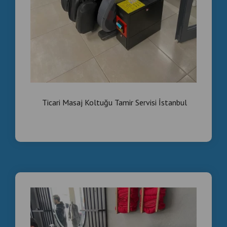
#İstanbulMasajKoltuğu
#SpaKoltuğu
#KuaförMasajKoltuğu
#BerberMasajKoltuğu
#OtelMasajKoltuğu
Ticari Masaj Koltuğu Tamir Servisi İstanbul
#MüşteriMemnuniyeti
#KoltukKiralamaHizmeti
#DinlenmeAlanıKonforu
#SpaEkipmanı
#İşletmeKonforu