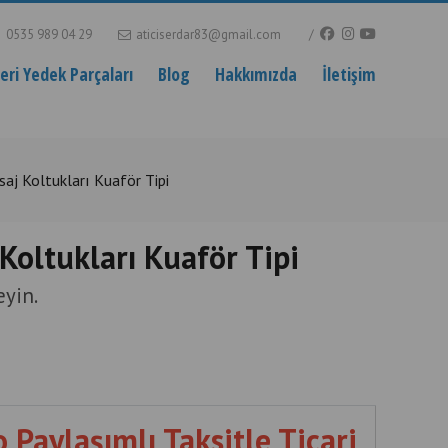
0535 989 04 29
aticiserdar83@gmail.com
ri Yedek Parçaları
Blog
Hakkımızda
İletişim
asaj Koltukları Kuaför Tipi
 Koltukları Kuaför Tipi
yin.
ro Paylaşımlı Taksitle Ticari