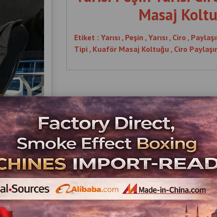
Masaj Koltu
Etiket : Yarısı , Peşin , Yarısı , Ciro , Paylaş
Tipi , Kuaför Masaj Koltuğu , Ciro Paylaş